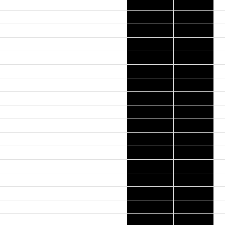
0
819
0
748
1
764
0
786
0
912
0
786
0
782
0
769
0
753
0
770
0
838
0
766
0
795
0
901
0
829
0
811
0
768