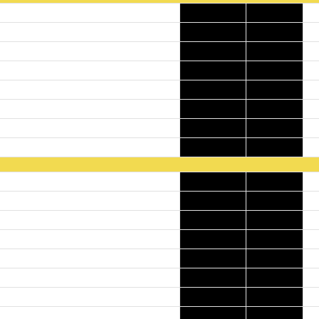
6
1525
1
847
3
854
1
796
6
911
2
876
0
810
0
880
1
913
0
842
1
913
0
1007
0
2155
0
859
2
934
1
984