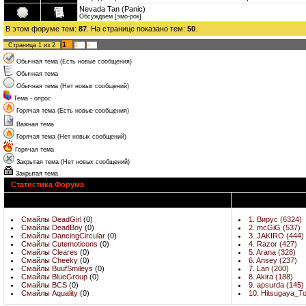
Nevada Tan (Panic)
Обсуждаем [эмо-рок]
В этом форуме тем:
87
. На странице показано тем:
50
.
1
Страница
1
из
2
2
»
Обычная тема (Есть новые сообщения)
Обычная тема
Обычная тема (Нет новых сообщений)
Тема - опрос
Горячая тема (Есть новые сообщения)
Важная тема
Горячая тема (Нет новых сообщений)
Горячая тема
Закрытая тема (Нет новых сообщений)
Закрытая тема
Статистика Форума
Последнии Сообщения
Смайлы DeadGirl
(0)
1. Вирус (6324)
Смайлы DeadBoy
(0)
2. mcGiG (537)
Смайлы DancingCircular
(0)
3. JAKIRO (444)
Смайлы Cutemoticons
(0)
4. Razor (427)
Смайлы Cleares
(0)
5. Arana (328)
Смайлы Cheeky
(0)
6. Ansey (237)
Смайлы BuufSmileys
(0)
7. Lan (200)
Смайлы BlueGroup
(0)
8. Akira (188)
Смайлы BCS
(0)
9. apsurda (145)
Смайлы Aquality
(0)
10. Hitsugaya_To