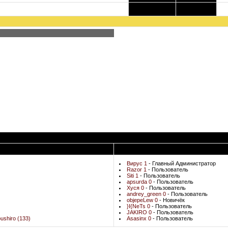
0
803
Активные Пользователи
Лучшии Коментаторы
Вирус 1
- Главный Администратор
Razor 1
- Пользователь
Siti 1
- Пользователь
apsurda 0
- Пользователь
Хуся 0
- Пользователь
andrey_green 0
- Пользователь
objepeLew 0
- Новичёк
}I{NeTs 0
- Пользователь
JAKIRO 0
- Пользователь
ushiro (133)
Asasinx 0
- Пользователь