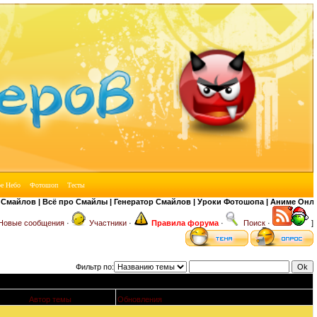
в | Всё про Смайлы | Генератор Смайлов | Уроки Фотошопа | Аниме Онлайн | Ар
Новые сообщения
·
Участники
·
Правила форума
·
Поиск
·
]
Фильтр по:
Автор темы
Обновления
↓