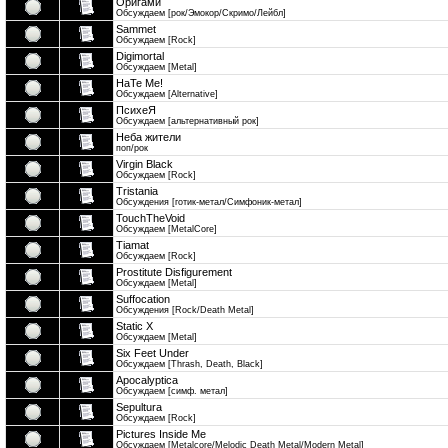
Оригами
Обсуждаем [рок/Эмокор/Скримо/Лейбл]
Sammet
Обсуждаем [Rock]
Digimortal
Обсуждаем [Metal]
HaTe Me!
Обсуждаем [Alternative]
ПсихеЯ
Обсуждаем [альтернативный ​рок]
Неба жители
поп/рок
Virgin Black
Обсуждаем [Rock]
Tristania
Обсуждения [готик-метал/Симфоник-метал]
TouchTheVoid
Обсуждаем [MetalCore]
Tiamat
Обсуждаем [Rock]
Prostitute Disfigurement
Обсуждаем [Metal]
Suffocation
Обсуждения [Rock/Death Metal]
Static X
Обсуждаем [Metal]
Six Feet Under
Обсуждаем [Thrash, Death, Black]
Apocalyptica
Обсуждаем [симф. метал]
Sepultura
Обсуждаем [Rock]
Pictures Inside Me
Обсуждаем [Metalcore/Melodic ​Death Metal/Modern Metal]