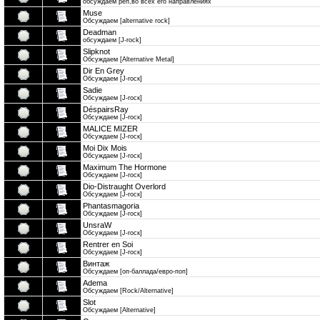
обсуждаем реп,во всех его направлениях
Muse
Обсуждаем [alternative rock]
Deadman
обсуждаем [J-rock]
Slipknot
Обсуждаем [Alternative Metal]
Dir En Grey
Обсуждаем [J-roск]
Sadie
Обсуждаем [J-roск]
DéspairsRay
Обсуждаем [J-roск]
MALICE MIZER
Обсуждаем [J-roск]
Moi Dix Mois
Обсуждаем [J-roск]
Maximum The Hormone
Обсуждаем [J-roск]
Dio-Distraught Overlord
Обсуждаем [J-roск]
Phantasmagoria
Обсуждаем [J-roск]
UnsraW
Обсуждаем [J-roск]
Rentrer en Soi
Обсуждаем [J-roск]
Винтаж
Обсуждаем [оп-баллада/евро-поп]
Аdema
Обсуждаем [Rock/Alternative]
Slot
Обсуждаем [Alternative]