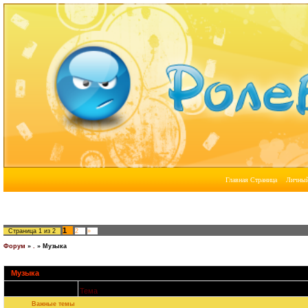
1
Страница
1
из
2
2
»
Форум
»
.
»
Музыка
Музыка
Тема
Важные темы