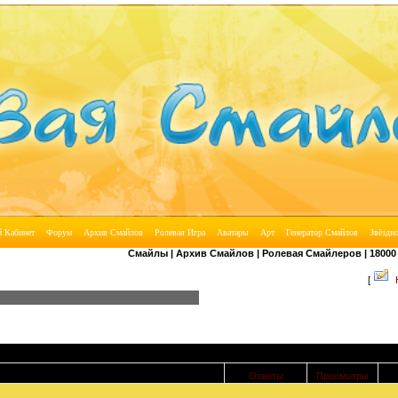
Смайлы | Архив Смайлов | Ролевая Смайлеров | 18000 Смайло
[
Ответы
Просмотры