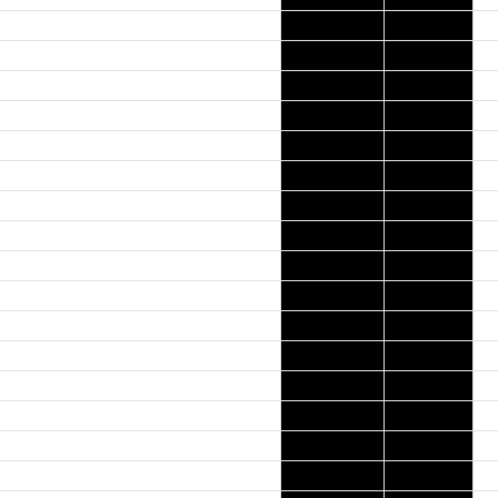
0
908
0
1003
1
907
0
886
0
818
0
813
0
787
0
810
0
805
0
820
0
775
0
837
0
801
0
750
0
846
1
942