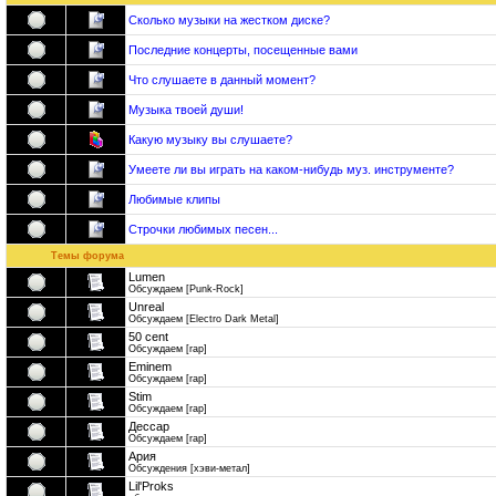
Сколько музыки на жестком диске?
Последние концерты, посещенные вами
Что слушаете в данный момент?
Музыка твоей души!
Какую музыку вы слушаете?
Умеете ли вы играть на каком-нибудь муз. инструменте?
Любимые клипы
Строчки любимых песен...
Темы форума
Lumen
Обсуждаем [Punk-Rock]
Unreal
Обсуждаем [Electro Dark Metal]
50 cent
Обсуждаем [rap]
Eminem
Обсуждаем [rap]
Stim
Обсуждаем [rap]
Дессар
Обсуждаем [rap]
Ария
Обсуждения [хэви-метал]
Lil'Proks