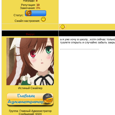
Награды:
8
Репутация:
10
Замечания:
0%
Статус:
Смайл настроения:
Вирус
Дата: Воскресенье, 26.07.2009, 04:05 | С
а я уже хочу в школу...хотя сейчас тольк
туалете открыть и случайно забыть закрыт
Истиный Смайлер
Группа: Главный Администратор
Сообщений:
6324