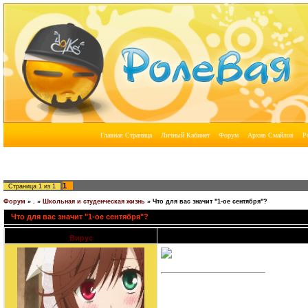
1
Страница
1
из
1
Форум
»
.
»
Школьная и студенческая жизнь
»
Что для вас значит "1-ое сентября"?
Что для вас значит "1-ое сентября"?
Вирус
Дата: Воскресенье, 07.06.2009, 23:48 | С