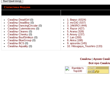
Статистика Форума
Последнии Сообщения
Активные Пользователи
Смайлы DeadGirl
(0)
1. Вирус (6324)
Смайлы DeadBoy
(0)
2. mcGiG (537)
Смайлы DancingCircular
(0)
3. JAKIRO (444)
Смайлы Cutemoticons
(0)
4. Razor (427)
Смайлы Cleares
(0)
5. Arana (328)
Смайлы Cheeky
(0)
6. Ansey (237)
Смайлы BuufSmileys
(0)
7. Lan (200)
Смайлы BlueGroup
(0)
8. Akira (188)
Смайлы BCS
(0)
9. apsurda (145)
Смайлы Aquality
(0)
10. Hitsugaya_Toushiro (133)
Смайлы
|
Архив Смай
Всё про Смайл