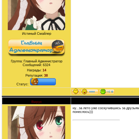
Истиный Смайлер
Группа: Главный Администратор
Сообщений:
6324
Награды:
14
Репутация:
38
Статус:
Вирус
Дата: Воскресенье, 07.06.2009, 23:49 | С
ну...за лето уже соскучившись за друзь
понеслось)))