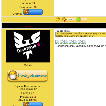
Награды:
14
Репутация:
38
Статус:
Афоня
Дата: Воскресенье, 23.08.2009, 11:23 | С
Quote
(
Вирус
)
сча бы шариком с водой в памятник кинуть что ст
сказать "а..а...а кто это зделал? О_О"
1 сентебря день хороший а последушие 
Смайл
Группа: Пользователь
Сообщений:
62
Награды:
1
Репутация:
4
Замечания:
0%