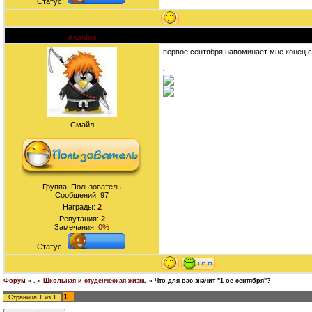
Статус:
Asasinx
Дата: Воскресенье, 13.09.2009, 19:44 | С
первое сентября напоминает мне конец св
Смайл
Группа: Пользователь
Сообщений:
97
Награды:
2
Репутация:
2
Замечания:
0%
Статус:
Форум
»
.
»
Школьная и студенческая жизнь
»
Что для вас значит "1-ое сентября"?
1
Страница
1
из
1