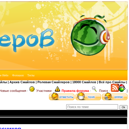
| Архив Смайлов | Ролевая Смайлеров | 18000 Смайлов | Всё про Смайлы | Гене
Новые сообщения
·
Участники
·
Правила форума
·
Поиск
·
]
ссников