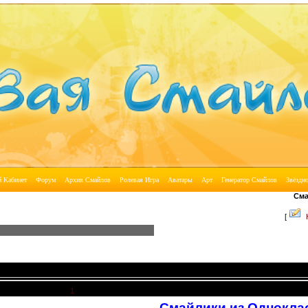
Смайлы 
[
 16:30 | Сообщение #
1
Смайлики из Однокла