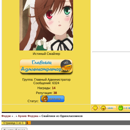
Истиный Смайлер
Группа: Главный Администратор
Сообщений:
6324
Награды:
14
Репутация:
38
Статус:
Форум
»
.
»
Архив Форума
»
Смайлики из Одноклассников
1
Страница
1
из
1