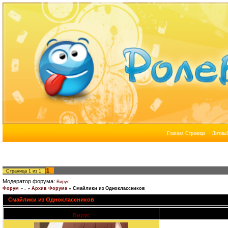
1
Страница
1
из
1
Модератор форума:
Вирус
Форум
»
.
»
Архив Форума
»
Смайлики из Одноклассников
Смайлики из Одноклассников
Вирус
Дата: Среда, 12.08.2009,